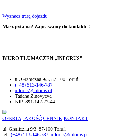
Wyznacz trasę dojazdu
Masz pytania? Zapraszamy do kontaktu !
BIURO TŁUMACZEŃ „INFORUS”
ul. Graniczna 9/3, 87-100 Toruń
(+48) 513-146-787
inforus@inforus.pl
Tatiana Zinovyeva
NIP: 891-142-27-44
OFERTA
JAKOŚĆ
CENNIK
KONTAKT
ul. Graniczna 9/3, 87-100 Toruń
tel.:
(+48) 513-146-787
,
inforus@inforus.pl